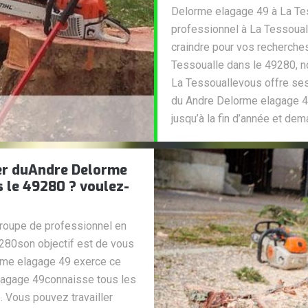
Delorme elagage 49 à La Tes
professionnel à La Tessouall
craindre pour vos recherches.
Tessoualle dans le 49280, 
La Tessouallevous offre ses a
du Andre Delorme elagage 49
jusqu’à la fin d’année et dem
ier duAndre Delorme
s le 49280 ? voulez-
roupe de professionnel en
9280son objectif est de vous
rme elagage 49 exerce ce
lagage 49connaisse tous les
. Vous pouvez travailler