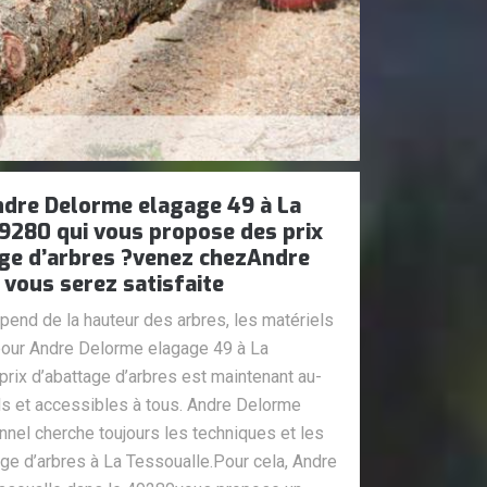
ndre Delorme elagage 49 à La
9280 qui vous propose des prix
age d’arbres ?venez chezAndre
vous serez satisfaite
épend de la hauteur des arbres, les matériels
 pour Andre Delorme elagage 49 à La
rix d’abattage d’arbres est maintenant au-
s et accessibles à tous. Andre Delorme
nel cherche toujours les techniques et les
age d’arbres à La Tessoualle.Pour cela, Andre