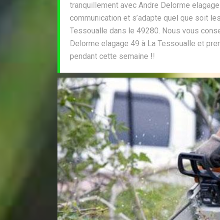
tranquillement avec Andre Delorme elagage
communication et s’adapte quel que soit les 
Tessoualle dans le 49280. Nous vous conse
Delorme elagage 49 à La Tessoualle et pren
pendant cette semaine !!