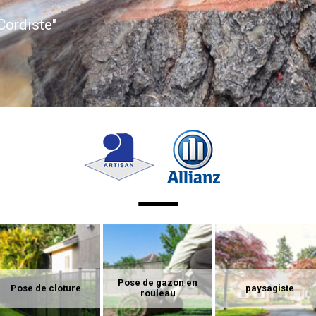
Cordiste"
Pose de gazon en
Pose de cloture
paysagiste
rouleau