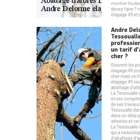
montrer toutes
devez faire ? v
elagage 49 et 
Andre Del
Tessouall
professio
un tarif d
cher ?
Souvent les pr
elagage 49 pro
cher mais ce n
elagage 49 vou
abattage d’ar
La Tessoualle 
et ses compét
de ses travaux
Tessoualle dan
dans un délai 
attestés et ce
La Tessoualle 
qui a beaucoup
d’abattage d’a