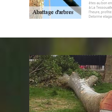
êtes au bon e
à La Tessouall
l’heure, profit
Delorme elagag