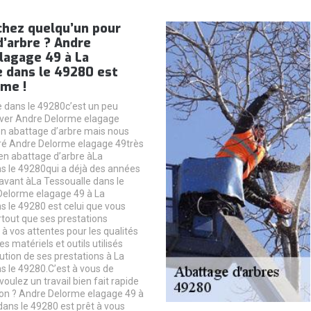
chez quelqu’un pour
’arbre ? Andre
lagage 49 à La
e dans le 49280 est
me !
 dans le 49280c’est un peu
rouver Andre Delorme elagage
en abattage d’arbre mais nous
ré Andre Delorme elagage 49très
en abattage d’arbre àLa
s le 49280qui a déjà des années
avant àLa Tessoualle dans le
Delorme elagage 49 à La
s le 49280 est celui que vous
tout que ses prestations
à vos attentes pour les qualités
es matériels et outils utilisés
ution de ses prestations à La
s le 49280.C’est à vous de
 voulez un travail bien fait rapide
ion ? Andre Delorme elagage 49 à
dans le 49280 est prêt à vous