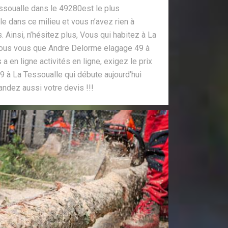
soualle dans le 49280est le plus
e dans ce milieu et vous n’avez rien à
 Ainsi, n’hésitez plus, Vous qui habitez à La
nous vous que Andre Delorme elagage 49 à
 en ligne activités en ligne, exigez le prix
 à La Tessoualle qui débute aujourd’hui
andez aussi votre devis !!!