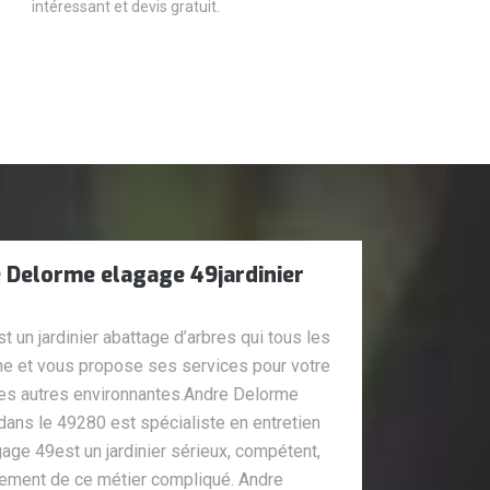
intéressant et devis gratuit.
Delorme elagage 49jardinier
un jardinier abattage d’arbres qui tous les
ne et vous propose ses services pour votre
des autres environnantes.Andre Delorme
dans le 49280 est spécialiste en entretien
age 49est un jardinier sérieux, compétent,
sement de ce métier compliqué. Andre