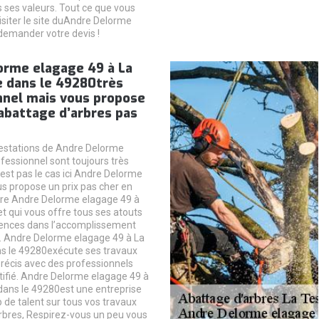
 ses valeurs. Tout ce que vous
isiter le site duAndre Delorme
demander votre devis !
orme elagage 49 à La
e dans le 49280très
nnel mais vous propose
’abattage d’arbres pas
estations de Andre Delorme
fessionnel sont toujours très
’est pas le cas ici Andre Delorme
s propose un prix pas cher en
bre Andre Delorme elagage 49 à
et qui vous offre tous ses atouts
ences dans l’accomplissement
. Andre Delorme elagage 49 à La
s le 49280exécute ses travaux
précis avec des professionnels
rtifié. Andre Delorme elagage 49 à
dans le 49280est une entreprise
 de talent sur tous vos travaux
rbres, Respirez-vous un peu vous