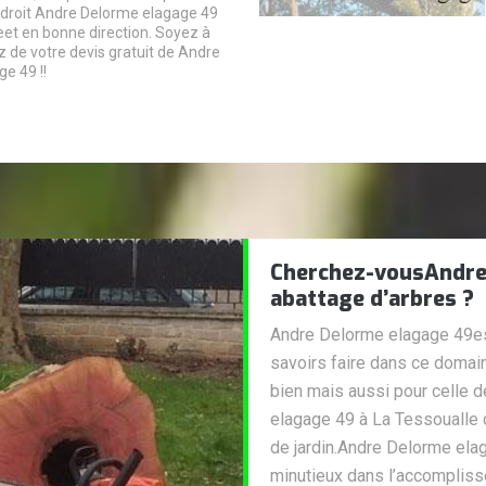
ndroit Andre Delorme elagage 49
eet en bonne direction. Soyez à
ez de votre devis gratuit de Andre
e 49 !!
Cherchez-vousAndre 
abattage d’arbres ?
Andre Delorme elagage 49est 
savoirs faire dans ce domai
bien mais aussi pour celle 
elagage 49 à La Tessoualle 
de jardin.Andre Delorme elag
minutieux dans l’accomplis