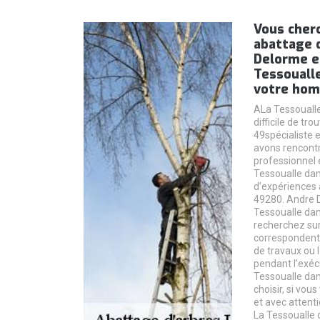
Vous cher
abattage d
Delorme e
Tessouall
votre hom
ALa Tessoualle
difficile de t
49spécialiste 
avons rencont
professionnel 
Tessoualle dan
d’expériences 
49280. Andre 
Tessoualle dan
recherchez sur
correspondent 
de travaux ou l
pendant l’exéc
Tessoualle dan
choisir, si vous
et avec attent
La Tessoualle 