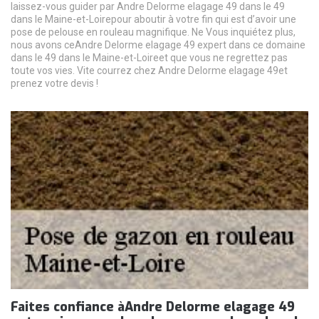
laissez-vous guider par Andre Delorme elagage 49 dans le 49
dans le Maine-et-Loirepour aboutir à votre fin qui est d’avoir une
pose de pelouse en rouleau magnifique. Ne Vous inquiétez plus,
nous avons ceAndre Delorme elagage 49 expert dans ce domaine
dans le 49 dans le Maine-et-Loireet que vous ne regrettez pas
toute vos vies. Vite courrez chez Andre Delorme elagage 49et
prenez votre devis !
Faites confiance àAndre Delorme elagage 49