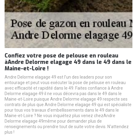
Confiez votre pose de pelouse en rouleau
àAndre Delorme elagage 49 dans le 49 dans le
Maine-et-Loire !
Andre Delorme elagage 49 est l’un des leaders pour son
entourage et peut vous exécuter la pose de pelouse en rouleau
avec efficacité et rapidité dans le 49. Faites confiance à Andre
Delorme elagage 49 il ne vous décevra pas dans le 49 dans le
Maine-et-Loire puisque Andre Delorme elagage 49 respecte ses
contrats de plus que Andre Delorme elagage 49 qui est spécialiste
pour tous vos travaux d’embellissements dans le 49 dans le
Maine-et-Loire ? Ne vous inquiétez plus venez chezAndre
Delorme elagage 49même pour demander plus de
renseignements ou prendre tout de suite votre devis. N’attendez
plus !