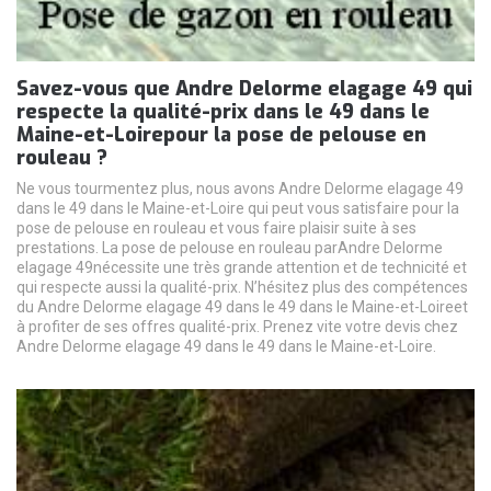
Savez-vous que Andre Delorme elagage 49 qui
respecte la qualité-prix dans le 49 dans le
Maine-et-Loirepour la pose de pelouse en
rouleau ?
Ne vous tourmentez plus, nous avons Andre Delorme elagage 49
dans le 49 dans le Maine-et-Loire qui peut vous satisfaire pour la
pose de pelouse en rouleau et vous faire plaisir suite à ses
prestations. La pose de pelouse en rouleau parAndre Delorme
elagage 49nécessite une très grande attention et de technicité et
qui respecte aussi la qualité-prix. N’hésitez plus des compétences
du Andre Delorme elagage 49 dans le 49 dans le Maine-et-Loireet
à profiter de ses offres qualité-prix. Prenez vite votre devis chez
Andre Delorme elagage 49 dans le 49 dans le Maine-et-Loire.