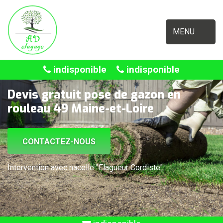
MENU
indisponible
indisponible
Devis gratuit pose de gazon en
rouleau 49 Maine-et-Loire
CONTACTEZ-NOUS
Intervention avec nacelle "Elagueur Cordiste"