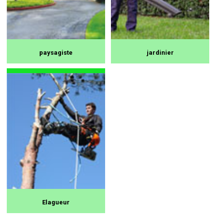
paysagiste
jardinier
Elagueur