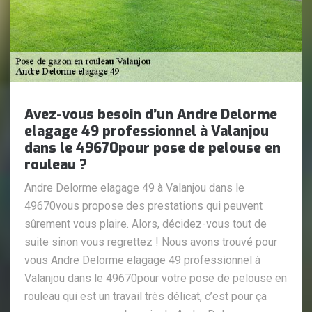
Avez-vous besoin d’un Andre Delorme
elagage 49 professionnel à Valanjou
dans le 49670pour pose de pelouse en
rouleau ?
Andre Delorme elagage 49 à Valanjou dans le
49670vous propose des prestations qui peuvent
sûrement vous plaire. Alors, décidez-vous tout de
suite sinon vous regrettez ! Nous avons trouvé pour
vous Andre Delorme elagage 49 professionnel à
Valanjou dans le 49670pour votre pose de pelouse en
rouleau qui est un travail très délicat, c’est pour ça