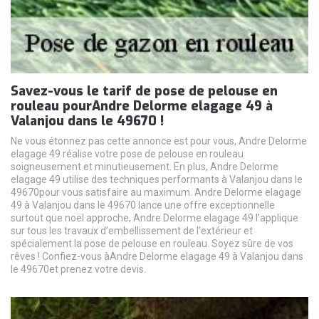
Savez-vous le tarif de pose de pelouse en
rouleau pourAndre Delorme elagage 49 à
Valanjou dans le 49670 !
Ne vous étonnez pas cette annonce est pour vous, Andre Delorme
elagage 49 réalise votre pose de pelouse en rouleau
soigneusement et minutieusement. En plus, Andre Delorme
elagage 49 utilise des techniques performants à Valanjou dans le
49670pour vous satisfaire au maximum. Andre Delorme elagage
49 à Valanjou dans le 49670 lance une offre exceptionnelle
surtout que noël approche, Andre Delorme elagage 49 l’applique
sur tous les travaux d’embellissement de l’extérieur et
spécialement la pose de pelouse en rouleau. Soyez sûre de vos
rêves ! Confiez-vous àAndre Delorme elagage 49 à Valanjou dans
le 49670et prenez votre devis.