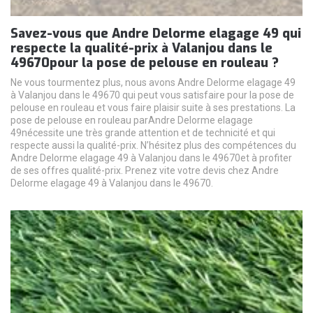
Savez-vous que Andre Delorme elagage 49 qui
respecte la qualité-prix à Valanjou dans le
49670pour la pose de pelouse en rouleau ?
Ne vous tourmentez plus, nous avons Andre Delorme elagage 49
à Valanjou dans le 49670 qui peut vous satisfaire pour la pose de
pelouse en rouleau et vous faire plaisir suite à ses prestations. La
pose de pelouse en rouleau parAndre Delorme elagage
49nécessite une très grande attention et de technicité et qui
respecte aussi la qualité-prix. N’hésitez plus des compétences du
Andre Delorme elagage 49 à Valanjou dans le 49670et à profiter
de ses offres qualité-prix. Prenez vite votre devis chez Andre
Delorme elagage 49 à Valanjou dans le 49670.