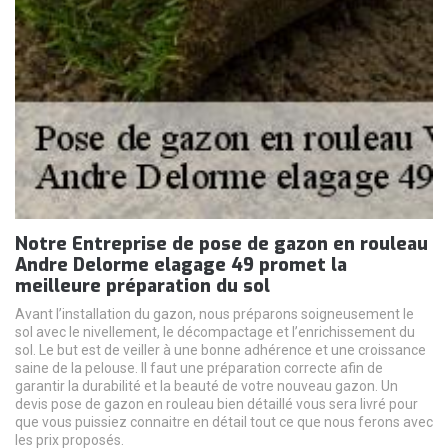
Notre Entreprise de pose de gazon en rouleau
Andre Delorme elagage 49 promet la
meilleure préparation du sol
Avant l’installation du gazon, nous préparons soigneusement le
sol avec le nivellement, le décompactage et l’enrichissement du
sol. Le but est de veiller à une bonne adhérence et une croissance
saine de la pelouse. Il faut une préparation correcte afin de
garantir la durabilité et la beauté de votre nouveau gazon. Un
devis pose de gazon en rouleau bien détaillé vous sera livré pour
que vous puissiez connaitre en détail tout ce que nous ferons avec
les prix proposés.