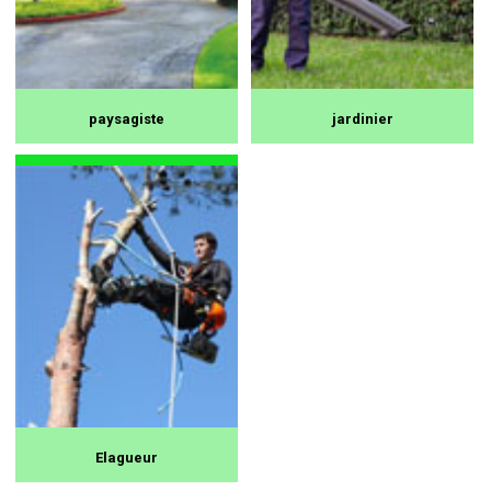
paysagiste
jardinier
Elagueur