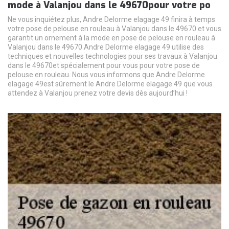
mode à Valanjou dans le 49670pour votre po
Ne vous inquiétez plus, Andre Delorme elagage 49 finira à temps
votre pose de pelouse en rouleau à Valanjou dans le 49670 et vous
garantit un ornement à la mode en pose de pelouse en rouleau à
Valanjou dans le 49670.Andre Delorme elagage 49 utilise des
techniques et nouvelles technologies pour ses travaux à Valanjou
dans le 49670et spécialement pour vous pour votre pose de
pelouse en rouleau. Nous vous informons que Andre Delorme
elagage 49est sûrement le Andre Delorme elagage 49 que vous
attendez à Valanjou prenez votre devis dès aujourd’hui !