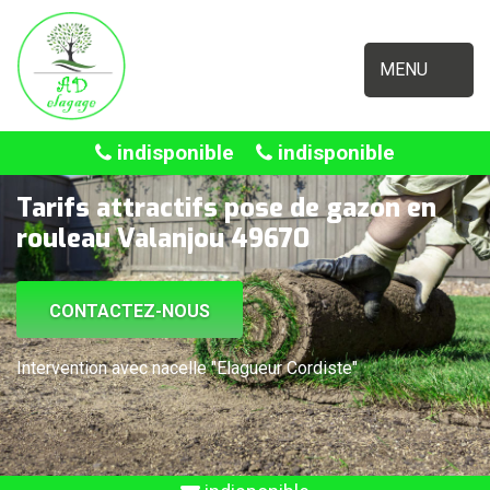
MENU
indisponible
indisponible
Tarifs attractifs pose de gazon en
rouleau Valanjou 49670
CONTACTEZ-NOUS
Intervention avec nacelle "Elagueur Cordiste"