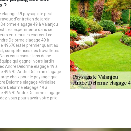
e ?
 elagage 49 paysagiste peut
travaux d’entretien de jardin
 Delorme elagage 49 à Valanjou
st très expérimenté dans ce
eurs entreprises exercent ce
Andre Delorme elagage 49 à
le 49670est le premier quant au
ail, compétences des travailleurs
x.Nous vous conseillons de ne
équipe qui gagne ! votre jardin
vec Andre Delorme elagage 49 à
 le 49670. Andre Delorme elagage
arge choix pour le paysage que
re Delorme elagage 49réalise.
re Delorme elagage 49 à
 le 49670 Andre Delorme elagage
dez-vous pour savoir votre prix