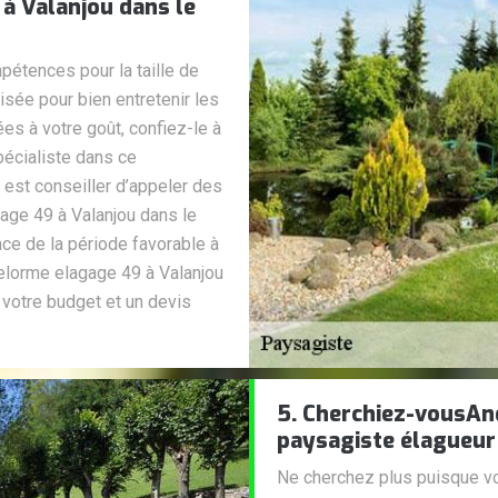
à Valanjou dans le
étences pour la taille de
isée pour bien entretenir les
ées à votre goût, confiez-le à
pécialiste dans ce
s est conseiller d’appeler des
ge 49 à Valanjou dans le
ce de la période favorable à
 Delorme elagage 49 à Valanjou
 votre budget et un devis
5. Cherchiez-vousAn
paysagiste élagueur
Ne cherchez plus puisque vo