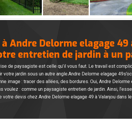
s à Andre Delorme elagage 49
tre entretien de jardin à un p
e de paysagiste est celle qu’il vous faut. Le travail est compliq
r votre jardin sous un autre angle.Andre Delorme elagage 49s’o
ne image : tracer des allées, des bordures. Oui, Andre Delorme 
 voulez : comme un paysagiste entretien de jardin. Ainsi, l’essent
e votre devis chez Andre Delorme elagage 49 à Valanjou dans l