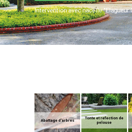
Intervention avec nacelle "Elagueur 
Tonte et refection de
Abattage d'arbres
pelouse