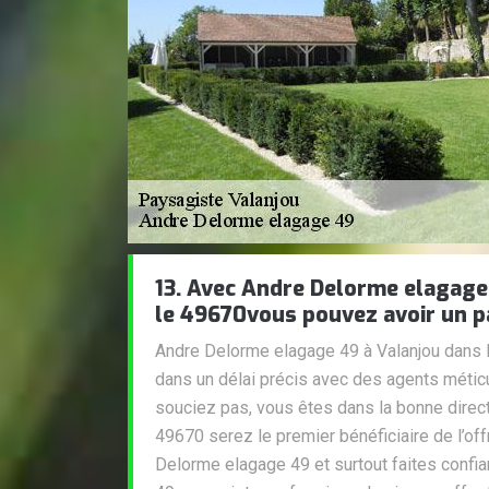
13. Avec Andre Delorme elagage
le 49670vous pouvez avoir un p
Andre Delorme elagage 49 à Valanjou dans 
dans un délai précis avec des agents métic
souciez pas, vous êtes dans la bonne direct
49670 serez le premier bénéficiaire de l’of
Delorme elagage 49 et surtout faites conf