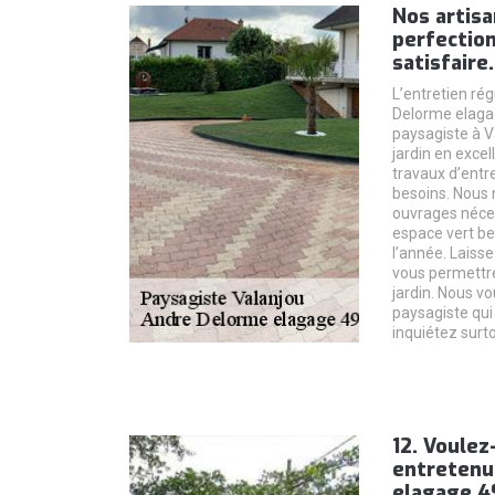
Nos artis
perfectio
satisfaire.
L’entretien rég
Delorme elagag
paysagiste à V
jardin en excel
travaux d’entr
besoins. Nous 
ouvrages néces
espace vert bea
l’année. Laiss
vous permettre
jardin. Nous vo
paysagiste qui 
inquiétez surto
12. Voulez
entretenu
elagage 4