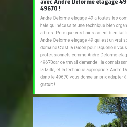
avec Andre Delorme elagage 49 
49670 !
Andre Delorme elagage 49 a toutes les comp
haie qui nécessite une technique bien organ
arbres.. Pour que vos haies soient bien taill
Andre Delorme elagage 49 qui est un vrai s
domaine.C’est la raison pour laquelle il vou
professionnels comme Andre Delorme elaga
49670car ce travail demande : la connaissan
la taille, et la technique appropriée. Andre
dans le 49670 vous donne un prix adapter à
gratuit !