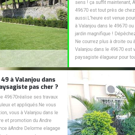
sens ! ça suffit maintenant,
49670 est tout près de chez
aussi.L’heure est venue pou
à Valanjou dans le 49670 ou
jardin magnifique ! Dépêchez
Ne courrez plus à droite ou
Valanjou dans le 49670 est v
paysagiste élagueur pour tou
 49 à Valanjou dans
aysagiste pas cher ?
le 49670réalise ses travaux
uleux et appliqués.Ne vous
ion, vous à Valanjou dans le
fre et promotion du Andre
iance àAndre Delorme elagage