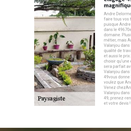
magnifiqu
Andre Delorme
faire tous vos 
puisque Andre
dans le 49670e
domaine. Plusi
métier, mais 
Valanjou dans 
qualité de trav
et aussi le pri
choisir qu’une 
sera parfait a
Valanjou dans
49vous donne l
voulez que And
Venez chezAnd
Valanjou dans
49, prenez-ren
et votre devis !