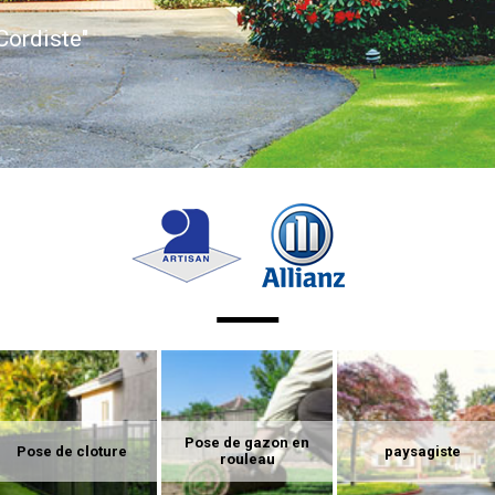
Cordiste"
Pose de gazon en
Pose de cloture
paysagiste
rouleau