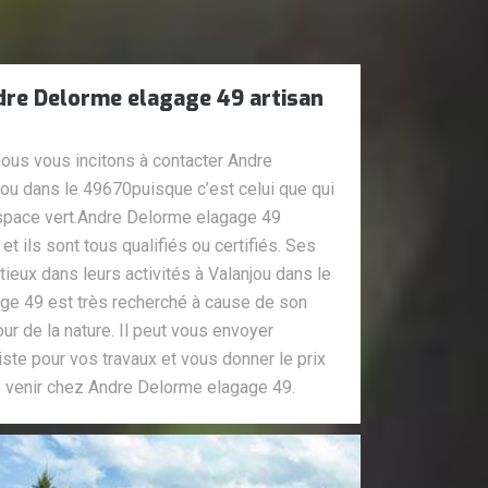
dre Delorme elagage 49 artisan
nous vous incitons à contacter Andre
ou dans le 49670puisque c’est celui que qui
espace vert.Andre Delorme elagage 49
t ils sont tous qualifiés ou certifiés. Ses
tieux dans leurs activités à Valanjou dans le
ge 49 est très recherché à cause de son
ur de la nature. Il peut vous envoyer
iste pour vos travaux et vous donner le prix
de venir chez Andre Delorme elagage 49.