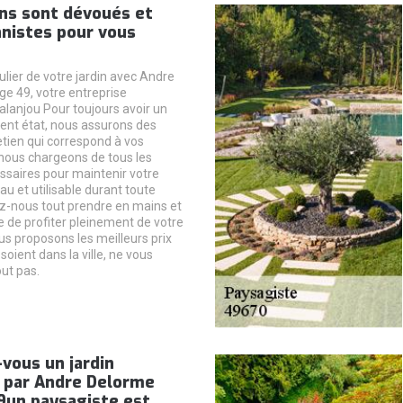
ans sont dévoués et
nnistes pour vous
ulier de votre jardin avec Andre
e 49, votre entreprise
alanjou Pour toujours avoir un
lent état, nous assurons des
etien qui correspond à vos
nous chargeons de tous les
saires pour maintenir votre
u et utilisable durant toute
ez-nous tout prendre en mains et
 de profiter pleinement de votre
us proposons les meilleurs prix
soient dans la ville, ne vous
ut pas.
-vous un jardin
 par Andre Delorme
9un paysagiste est