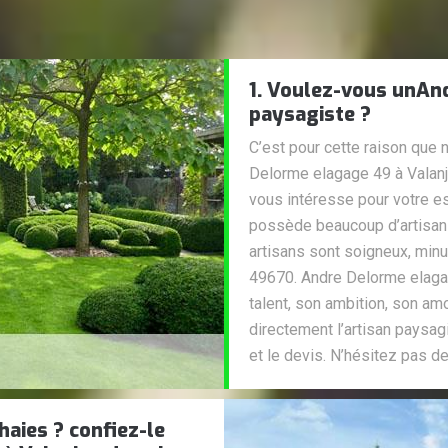
1. Voulez-vous unAn
paysagiste ?
C’est pour cette raison que 
Delorme elagage 49 à Valanj
vous intéresse pour votre 
possède beaucoup d’artisan e
artisans sont soigneux, minu
49670. Andre Delorme elaga
talent, son ambition, son amo
directement l’artisan paysag
et le devis. N’hésitez pas 
haies ? confiez-le