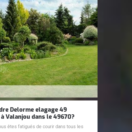
dre Delorme elagage 49
 à Valanjou dans le 49670?
us êtes fatigués de courir dans tous les