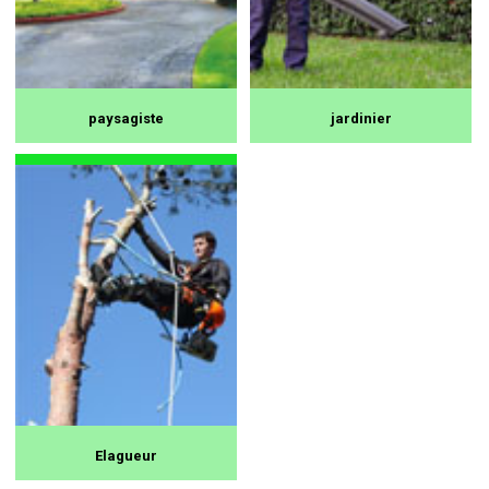
paysagiste
jardinier
Elagueur