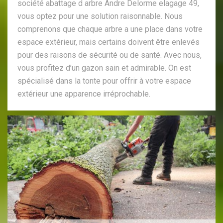
société abattage d arbre Andre Delorme elagage 49,
vous optez pour une solution raisonnable. Nous
comprenons que chaque arbre a une place dans votre
espace extérieur, mais certains doivent être enlevés
pour des raisons de sécurité ou de santé. Avec nous,
vous profitez d’un gazon sain et admirable. On est
spécialisé dans la tonte pour offrir à votre espace
extérieur une apparence irréprochable.