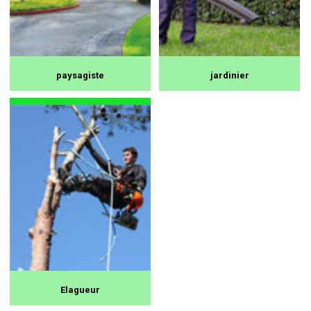
paysagiste
jardinier
Elagueur