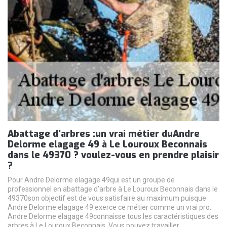
Abattage d’arbres :un vrai métier duAndre
Delorme elagage 49 à Le Louroux Beconnais
dans le 49370 ? voulez-vous en prendre plaisir
?
Pour Andre Delorme elagage 49qui est un groupe de
professionnel en abattage d’arbre à Le Louroux Beconnais dans le
49370son objectif est de vous satisfaire au maximum puisque
Andre Delorme elagage 49 exerce ce métier comme un vrai pro.
Andre Delorme elagage 49connaisse tous les caractéristiques des
arbres à Le Louroux Beconnais. Vous pouvez travailler