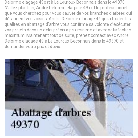
Delorme elagage 49est à Le Louroux Beconnais dans le 49370.
N’allez plus loin, Andre Delorme elagage 49 est le professionnel
que vous cherchez pour vous sauver de vos branches d’arbres qui
dérangent vos voisins. Andre Delorme elagage 49 qui a toutes les
qualités en abattage d’arbre vous confirme sa volonté d’exécuter
vos projets dans un délai précis à prix minime et avec satisfaction
maximum. Maintenant tout de suite, prenez contact avec Andre
Delorme elagage 49 à Le Louroux Beconnais dans le 49370 et
demander votre prix et devis.