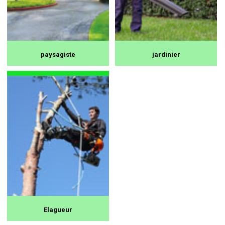
paysagiste
jardinier
Elagueur