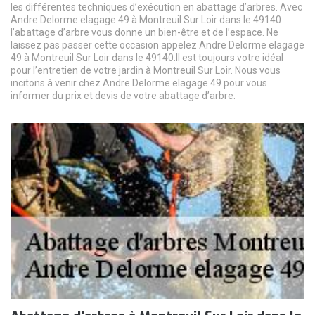
les différentes techniques d’exécution en abattage d’arbres. Avec
Andre Delorme elagage 49 à Montreuil Sur Loir dans le 49140
l’abattage d’arbre vous donne un bien-être et de l’espace. Ne
laissez pas passer cette occasion appelez Andre Delorme elagage
49 à Montreuil Sur Loir dans le 49140.Il est toujours votre idéal
pour l’entretien de votre jardin à Montreuil Sur Loir. Nous vous
incitons à venir chez Andre Delorme elagage 49 pour vous
informer du prix et devis de votre abattage d’arbre.