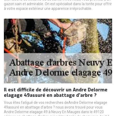
gazon sain et admirable. On est spécialisé dans la tonte pour offrir
à votre espace extérieur une apparence irréprochable.
Il est difficile de découvrir un Andre Delorme
elagage 49assuré en abattage d’arbre ?
Vous êtes fatigué de vos recherches deAndre Delorme elagage
49assuré en abattage d’arbre ? nous avons trouvé pour vous
Andre Delorme elagage 49 à Neuvy En Mauges dans le 49120