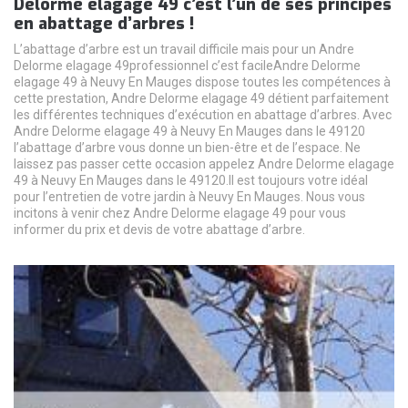
Delorme elagage 49 c’est l’un de ses principes
en abattage d’arbres !
L’abattage d’arbre est un travail difficile mais pour un Andre
Delorme elagage 49professionnel c’est facileAndre Delorme
elagage 49 à Neuvy En Mauges dispose toutes les compétences à
cette prestation, Andre Delorme elagage 49 détient parfaitement
les différentes techniques d’exécution en abattage d’arbres. Avec
Andre Delorme elagage 49 à Neuvy En Mauges dans le 49120
l’abattage d’arbre vous donne un bien-être et de l’espace. Ne
laissez pas passer cette occasion appelez Andre Delorme elagage
49 à Neuvy En Mauges dans le 49120.Il est toujours votre idéal
pour l’entretien de votre jardin à Neuvy En Mauges. Nous vous
incitons à venir chez Andre Delorme elagage 49 pour vous
informer du prix et devis de votre abattage d’arbre.