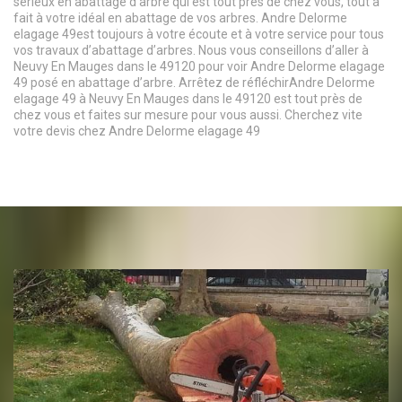
sérieux en abattage d’arbre qui est tout près de chez vous, tout à
fait à votre idéal en abattage de vos arbres. Andre Delorme
elagage 49est toujours à votre écoute et à votre service pour tous
vos travaux d’abattage d’arbres. Nous vous conseillons d’aller à
Neuvy En Mauges dans le 49120 pour voir Andre Delorme elagage
49 posé en abattage d’arbre. Arrêtez de réfléchirAndre Delorme
elagage 49 à Neuvy En Mauges dans le 49120 est tout près de
chez vous et faites sur mesure pour vous aussi. Cherchez vite
votre devis chez Andre Delorme elagage 49