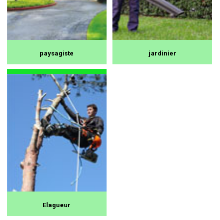
paysagiste
jardinier
Elagueur