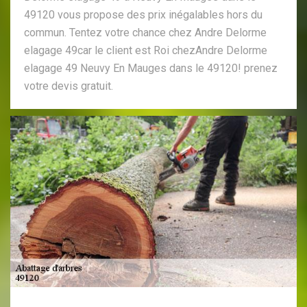
49120 vous propose des prix inégalables hors du
commun. Tentez votre chance chez Andre Delorme
elagage 49car le client est Roi chezAndre Delorme
elagage 49 Neuvy En Mauges dans le 49120! prenez
votre devis gratuit.