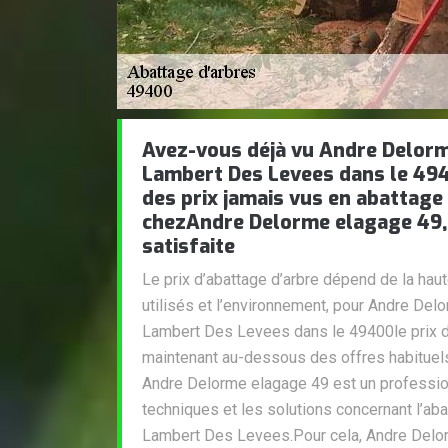
Avez-vous déjà vu Andre Delorm
Lambert Des Levees dans le 49
des prix jamais vus en abattage
chezAndre Delorme elagage 49,
satisfaite
Le prix d’abattage d’arbre dépend de la haut
utilisés et l’environnement, pour Andre Del
Lambert Des Levees dans le 49400le prix d
maintenant au-dessous des offres habituels
Andre Delorme elagage 49 est un professio
techniques et les solutions concernant l’aba
Lambert Des Levees.Pour cela, Andre Delor