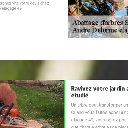
erchez vite votre devis chez
 elagage 49
Ravivez votre jardin
étudié
Un arbre peut transformer un j
Quand vous faites appel à n
elagage 49, vous optez pour
que chaque arbre a une place