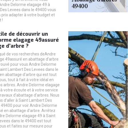
 Andre Delorme elagage 49 à
 Des Levees dans le 49400 vous
 prix adapter à votre budget et
 !
icile de découvrir un
orme elagage 49assuré
e d’arbre ?
igué de vos recherches deAndre
ge 49assuré en abattage d’arbre
trouvé pour vous Andre Delorme
aint Lambert Des Levees dans le
en abattage d’arbre qui est tout
us, tout à fait à votre idéal en
os arbres. Andre Delorme elagage
à votre écoute et à votre service
travaux d’abattage d’arbres. Nous
ns d’aller à Saint Lambert Des
 49400 pour voir Andre Delorme
é en abattage d’arbre. Arrêtez
dre Delorme elagage 49 à Saint
vees dans le 49400 est tout
ous et faites sur mesure pour