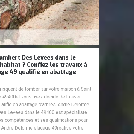
Lambert Des Levees dans le
abitat ? Confiez les travaux à
ge 49 qualifié en abattage
 risquent de tomber sur votre maison à Saint
 49400et vous avez décidé de trouver
lifié en abattage d’arbres. Andre Delorme
Des Levees dans le 49400 est spécialiste
es compétences et ses qualifications pour
. Andre Delorme elagage 49réalise votre