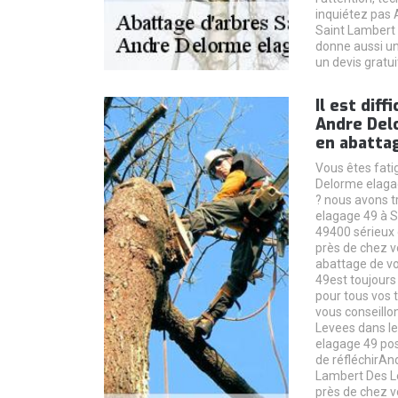
inquiétez pas
Saint Lambert
donne aussi un
un devis gratuit
Il est diff
Andre Del
en abattag
Vous êtes fat
Delorme elaga
? nous avons 
elagage 49 à S
49400 sérieux 
près de chez vo
abattage de v
49est toujours 
pour tous vos 
vous conseillo
Levees dans le
elagage 49 pos
de réfléchirAn
Lambert Des Le
près de chez v