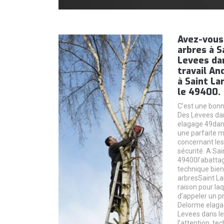
Avez-vous
arbres à S
Levees da
travail A
à Saint L
le 49400.
C’est une bonn
Des Levees da
elagage 49dans
une parfaite m
concernant les
sécurité. A Sa
49400l’abattag
technique bie
arbresSaint La
raison pour la
d’appeler un 
Delorme elaga
Levees dans le
l’attention, te