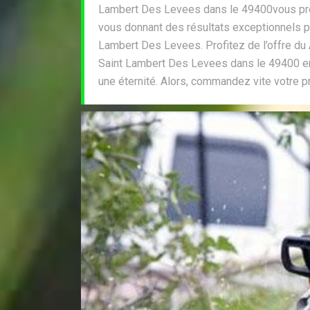
Lambert Des Levees dans le 49400vous prop
vous donnant des résultats exceptionnels po
Lambert Des Levees. Profitez de l’offre d
Saint Lambert Des Levees dans le 49400 en
une éternité. Alors, commandez vite votre pr