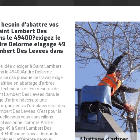
 besoin d’abattre vos
aint Lambert Des
ns le 49400?exigez le
ndre Delorme elagage 49
ambert Des Levees dans
e idée d’exiger à Saint Lambert
ns le 49400Andre Delorme
 ce cas puisque ce travail exige
aîtrise en abattage d’arbres
 techniques et les mesures de
int Lambert Des Levees dans le
e d’arbre nécessite une
n organisée vu l’emplacement des
mbert Des Levees. C’est pour la
quelle nous vous conseillons
professionnel comme Andre
ge 49 à Saint Lambert Des
 49400car ce travail demande :
chnique y afférente.ne vous