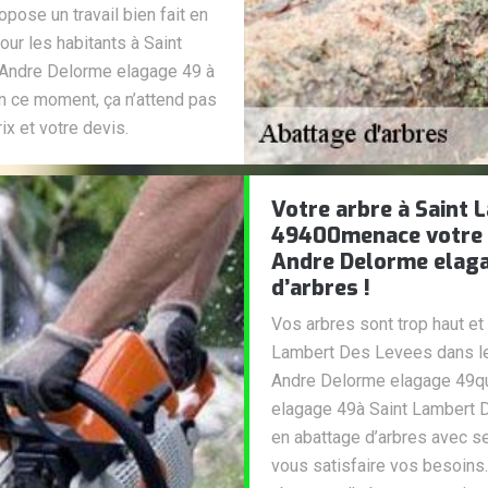
ose un travail bien fait en
ur les habitants à Saint
u Andre Delorme elagage 49 à
 ce moment, ça n’attend pas
ix et votre devis.
Votre arbre à Saint 
49400menace votre h
Andre Delorme elaga
d’arbres !
Vos arbres sont trop haut et
Lambert Des Levees dans le
Andre Delorme elagage 49qua
elagage 49à Saint Lambert 
en abattage d’arbres avec s
vous satisfaire vos besoins