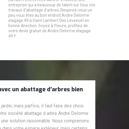
entreprise qui a beaucoup de talent sur tous vos
travaux d’abattage d’arbres, Respirez-vous un
peu vous êtes au bon endroit Andre Delorme
elagage 49 à Saint Lambert Des Leveeset en
bonne direction. Soyez à l’heure, profitez de
votre devis gratuit de Andre Delorme elagage
49 !!
 avec un abattage d’arbres bien
ardin, mais parfois, il faut faire des choix.
otre société abattage d arbre Andre Delorme
 une solution raisonnable. Nous comprenons
 dans votre espace extérieur, mais certains