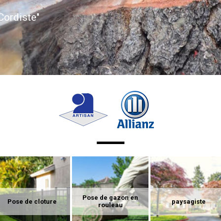
Cordiste"
Pose de gazon en
Pose de cloture
paysagiste
rouleau