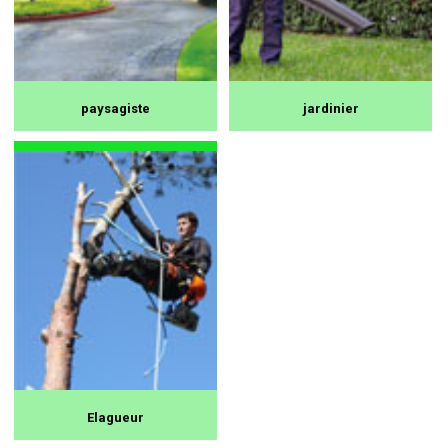
paysagiste
jardinier
Elagueur