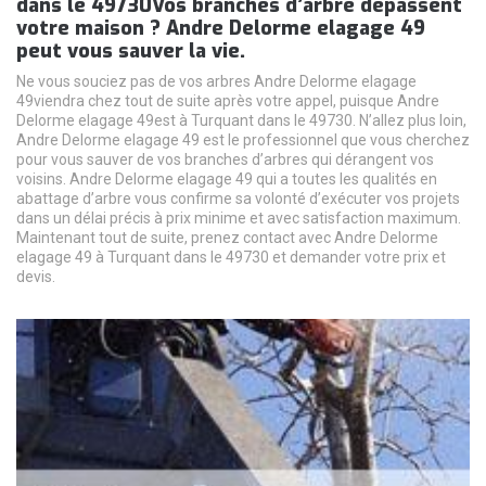
dans le 49730Vos branches d’arbre dépassent
votre maison ? Andre Delorme elagage 49
peut vous sauver la vie.
Ne vous souciez pas de vos arbres Andre Delorme elagage
49viendra chez tout de suite après votre appel, puisque Andre
Delorme elagage 49est à Turquant dans le 49730. N’allez plus loin,
Andre Delorme elagage 49 est le professionnel que vous cherchez
pour vous sauver de vos branches d’arbres qui dérangent vos
voisins. Andre Delorme elagage 49 qui a toutes les qualités en
abattage d’arbre vous confirme sa volonté d’exécuter vos projets
dans un délai précis à prix minime et avec satisfaction maximum.
Maintenant tout de suite, prenez contact avec Andre Delorme
elagage 49 à Turquant dans le 49730 et demander votre prix et
devis.