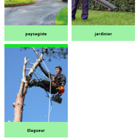
paysagiste
jardinier
Elagueur