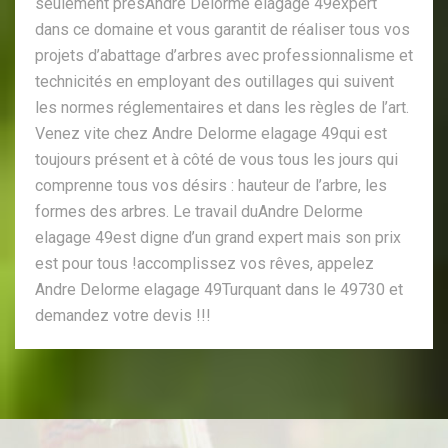
seulement prèsAndre Delorme elagage 49expert
dans ce domaine et vous garantit de réaliser tous vos
projets d’abattage d’arbres avec professionnalisme et
technicités en employant des outillages qui suivent
les normes réglementaires et dans les règles de l’art.
Venez vite chez Andre Delorme elagage 49qui est
toujours présent et à côté de vous tous les jours qui
comprenne tous vos désirs : hauteur de l’arbre, les
formes des arbres. Le travail duAndre Delorme
elagage 49est digne d’un grand expert mais son prix
est pour tous !accomplissez vos rêves, appelez
Andre Delorme elagage 49Turquant dans le 49730 et
demandez votre devis !!!