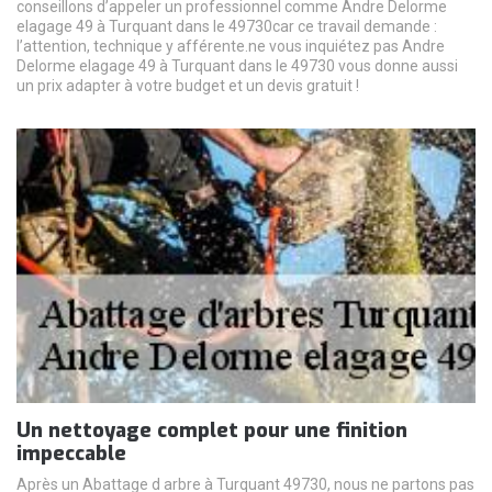
conseillons d’appeler un professionnel comme Andre Delorme
elagage 49 à Turquant dans le 49730car ce travail demande :
l’attention, technique y afférente.ne vous inquiétez pas Andre
Delorme elagage 49 à Turquant dans le 49730 vous donne aussi
un prix adapter à votre budget et un devis gratuit !
Un nettoyage complet pour une finition
impeccable
Après un Abattage d arbre à Turquant 49730, nous ne partons pas