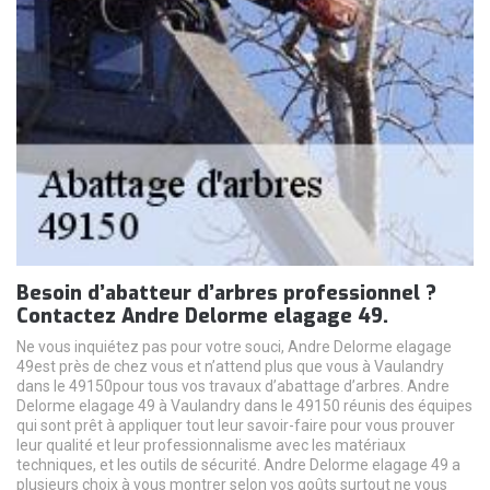
Besoin d’abatteur d’arbres professionnel ?
Contactez Andre Delorme elagage 49.
Ne vous inquiétez pas pour votre souci, Andre Delorme elagage
49est près de chez vous et n’attend plus que vous à Vaulandry
dans le 49150pour tous vos travaux d’abattage d’arbres. Andre
Delorme elagage 49 à Vaulandry dans le 49150 réunis des équipes
qui sont prêt à appliquer tout leur savoir-faire pour vous prouver
leur qualité et leur professionnalisme avec les matériaux
techniques, et les outils de sécurité. Andre Delorme elagage 49 a
plusieurs choix à vous montrer selon vos goûts surtout ne vous