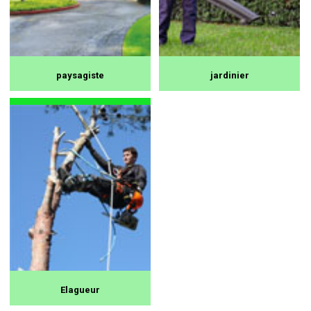
paysagiste
jardinier
Elagueur