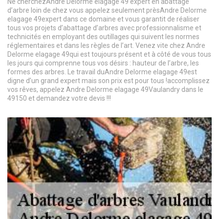
Ne cherchezAndre Delorme elagage 49 expert en abattage
d’arbre loin de chez vous appelez seulement prèsAndre Delorme
elagage 49expert dans ce domaine et vous garantit de réaliser
tous vos projets d’abattage d’arbres avec professionnalisme et
technicités en employant des outillages qui suivent les normes
réglementaires et dans les règles de l’art. Venez vite chez Andre
Delorme elagage 49qui est toujours présent et à côté de vous tous
les jours qui comprenne tous vos désirs : hauteur de l’arbre, les
formes des arbres. Le travail duAndre Delorme elagage 49est
digne d’un grand expert mais son prix est pour tous !accomplissez
vos rêves, appelez Andre Delorme elagage 49Vaulandry dans le
49150 et demandez votre devis !!!