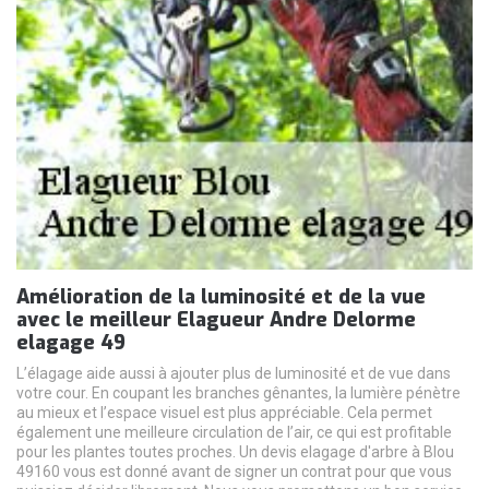
Amélioration de la luminosité et de la vue
avec le meilleur Elagueur Andre Delorme
elagage 49
L’élagage aide aussi à ajouter plus de luminosité et de vue dans
votre cour. En coupant les branches gênantes, la lumière pénètre
au mieux et l’espace visuel est plus appréciable. Cela permet
également une meilleure circulation de l’air, ce qui est profitable
pour les plantes toutes proches. Un devis elagage d'arbre à Blou
49160 vous est donné avant de signer un contrat pour que vous