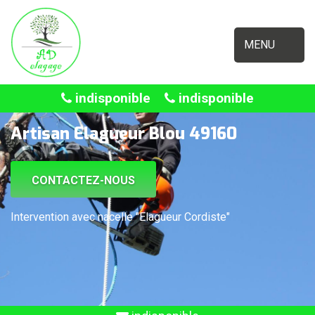
MENU
indisponible
indisponible
Artisan Elagueur Blou 49160
CONTACTEZ-NOUS
Intervention avec nacelle "Elagueur Cordiste"