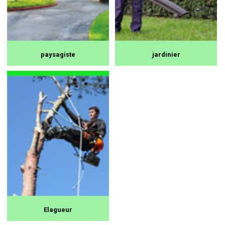
paysagiste
jardinier
Elagueur