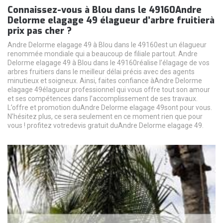
Connaissez-vous à Blou dans le 49160Andre
Delorme elagage 49 élagueur d’arbre fruitierà
prix pas cher ?
Andre Delorme elagage 49 à Blou dans le 49160est un élagueur
renommée mondiale qui a beaucoup de filiale partout. Andre
Delorme elagage 49 à Blou dans le 49160réalise l’élagage de vos
arbres fruitiers dans le meilleur délai précis avec des agents
minutieux et soigneux. Ainsi, faites confiance àAndre Delorme
elagage 49élagueur professionnel qui vous offre tout son amour
et ses compétences dans l’accomplissement de ses travaux.
L’offre et promotion duAndre Delorme elagage 49sont pour vous.
N’hésitez plus, ce sera seulement en ce moment rien que pour
vous ! profitez votredevis gratuit duAndre Delorme elagage 49.