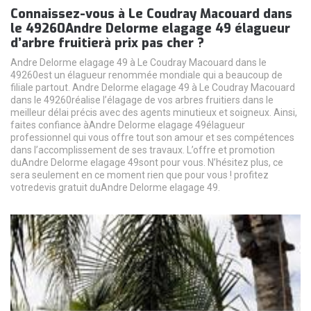
Connaissez-vous à Le Coudray Macouard dans
le 49260Andre Delorme elagage 49 élagueur
d’arbre fruitierà prix pas cher ?
Andre Delorme elagage 49 à Le Coudray Macouard dans le
49260est un élagueur renommée mondiale qui a beaucoup de
filiale partout. Andre Delorme elagage 49 à Le Coudray Macouard
dans le 49260réalise l’élagage de vos arbres fruitiers dans le
meilleur délai précis avec des agents minutieux et soigneux. Ainsi,
faites confiance àAndre Delorme elagage 49élagueur
professionnel qui vous offre tout son amour et ses compétences
dans l’accomplissement de ses travaux. L’offre et promotion
duAndre Delorme elagage 49sont pour vous. N’hésitez plus, ce
sera seulement en ce moment rien que pour vous ! profitez
votredevis gratuit duAndre Delorme elagage 49.