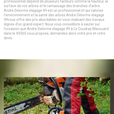
professionnel dépend de plusieurs facteurs comme la hauteur, la
surface de vos arbres et le ramassage des branches d’arbre.
Andre Delorme elagage 49 est un professionnel et qui valorise
l’environnement et la santé des arbres.Andre Delorme elagage
49vous offre des prix abordables en vous réalisant des travaux
dignes d’un grand expert. Nous vous conseillons à sauter sur
l’occasion que Andre Delorme elagage 49 à Le Coudray Macouard
dans le 49260 vous propose, demandez alors votre prix et votre
devis.