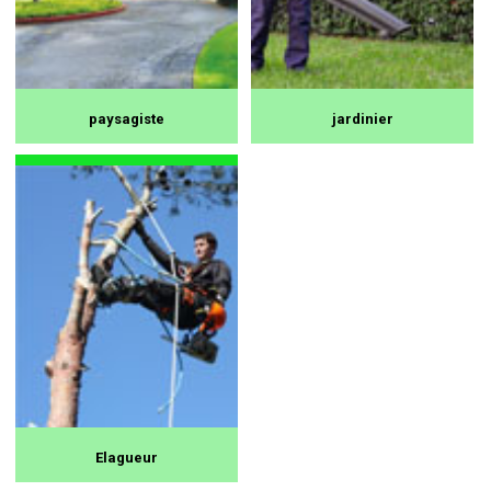
paysagiste
jardinier
Elagueur