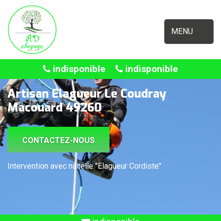
MENU
indisponible
indisponible
Artisan Elagueur Le Coudray
Macouard 49260
CONTACTEZ-NOUS
Intervention avec nacelle "Elagueur Cordiste"