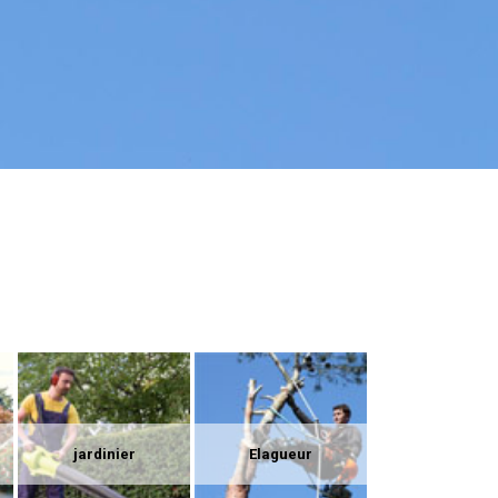
jardinier
Elagueur