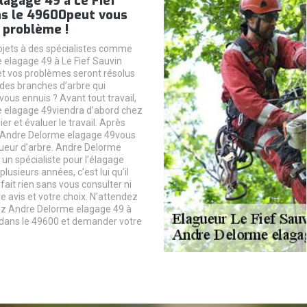
lagage 49 à Le Fief
ns le 49600peut vous
 problème !
ojets à des spécialistes comme
elagage 49 à Le Fief Sauvin
t vos problèmes seront résolus
 des branches d’arbre qui
ous ennuis ? Avant tout travail,
 elagage 49viendra d’abord chez
er et évaluer le travail. Après
sAndre Delorme elagage 49vous
ueur d’arbre. Andre Delorme
un spécialiste pour l’élagage
plusieurs années, c’est lui qu’il
 fait rien sans vous consulter ni
 avis et votre choix. N’attendez
ez Andre Delorme elagage 49 à
 dans le 49600 et demander votre