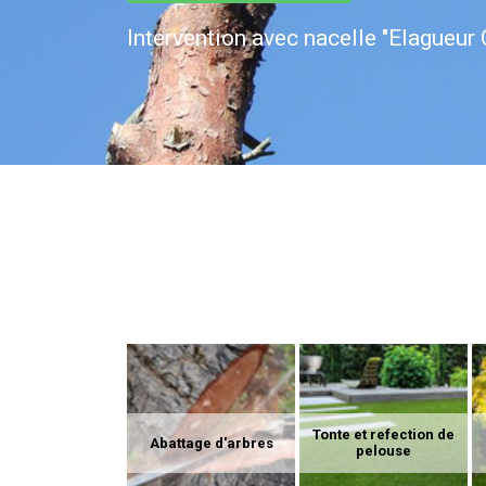
Intervention avec nacelle "Elagueur 
Tonte et refection de
Abattage d'arbres
pelouse