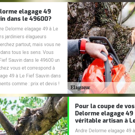
elorme elagage 49
vin dans le 49600?
dre Delorme elagage 49 à Le
rs jardiniers élagueurs
herchez partout, mais vous ne
r dans tous les sens. Vous
Fief Sauvin dans le 49600 un
e chez vous et correspond à
gage 49 à Le Fief Sauvin dans
ents comme : prix et devis !
Pour la coupe de vos
Delorme elagage 49 
véritable artisan à L
Andre Delorme elagage 49 à 