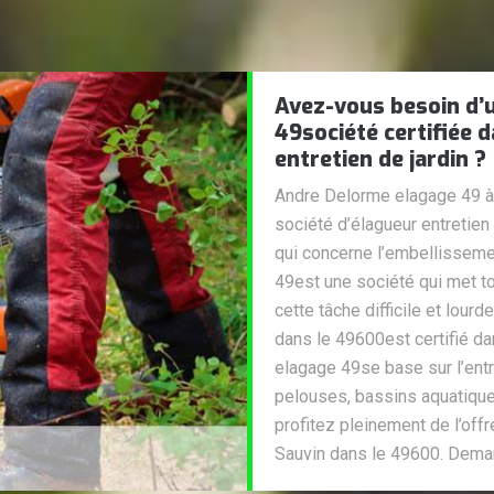
Avez-vous besoin d’
49société certifiée 
entretien de jardin ?
Andre Delorme elagage 49 à
société d’élagueur entretien
qui concerne l’embellisseme
49est une société qui met t
cette tâche difficile et lou
dans le 49600est certifié d
elagage 49se base sur l’entr
pelouses, bassins aquatiques
profitez pleinement de l’off
Sauvin dans le 49600. Deman