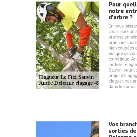
Pour quell
notre ent
d'arbre ?
En nous laissa
choisissez un s
professionnalis
branches inuti
bien coupées e
est que de vous
esthétique. An
jardinier elagu
Sauvin, pour 
projet d’élagag
élaguer, nos a
dans le domai
Vos branch
sorties de