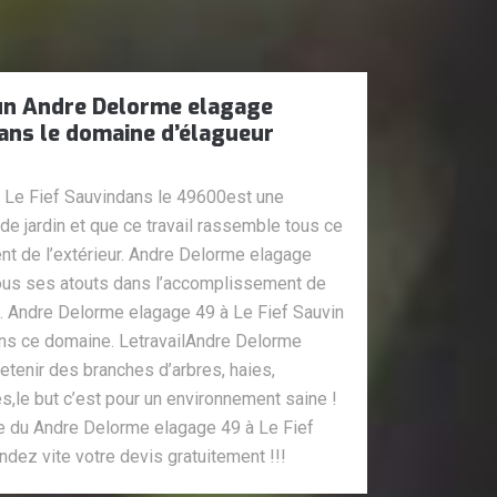
un Andre Delorme elagage
dans le domaine d’élagueur
 Le Fief Sauvindans le 49600est une
 de jardin et que ce travail rassemble tous ce
nt de l’extérieur. Andre Delorme elagage
ous ses atouts dans l’accomplissement de
rde. Andre Delorme elagage 49 à Le Fief Sauvin
ans ce domaine. LetravailAndre Delorme
etenir des branches d’arbres, haies,
,le but c’est pour un environnement saine !
re du Andre Delorme elagage 49 à Le Fief
dez vite votre devis gratuitement !!!