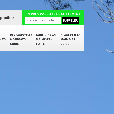
ON VOUS RAPPELLE GRATUITEMENT
sponible
PAYSAGISTE 49
JARDINIER 49
ELAGUEUR 49
-ET-
MAINE-ET-
MAINE-ET-
MAINE-ET-
LOIRE
LOIRE
LOIRE