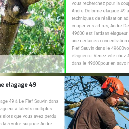
vous recherchez pour la coup
Andre Delorme elagage 49 a 
techniques de réalisation ad
couper vos arbres, Andre De
49600 est l’artisan élagueur
une certaines concentration
Fief Sauvin dans le 49600vo
élagueurs. Venez vite chez 
dans le 49600pour en savoir 
me elagage 49
age 49 à Le Fief Sauvin dans
gueur à talents multiples :
s alors que vous avez perdu
is là à votre surprise Andre