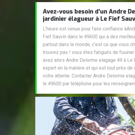
Avez-vous besoin d’un Andre D
jardinier élagueur à Le Fief Sau
L’heure est venue pour faire confiance àAn
Fief Sauvin dans le 49600 qui a des meilleu
partout dans le monde, c’est ce que vous c
trouvez pas ! vous êtes fatigués de fouine
avez alors Andre Delorme elagage 49 à Le 
expert en la matière et qui est tout près d
votre attente. Contacter Andre Delorme ela
le 49600 par téléphone pour les renseignem