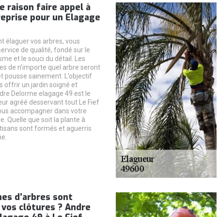
e raison faire appel à
reprise pour un Elagage
nt élaguer vos arbres, vous
ervice de qualité, fondé sur le
me et le souci du détail. Les
les de n’importe quel arbre seront
t pousse sainement. L’objectif
 offrir un jardin soigné et
dre Delorme elagage 49 est le
eur agréé desservant tout Le Fief
vous accompagner dans votre
e. Quelle que soit la plante à
rtisans sont formés et aguerris
ne.
es d’arbres sont
 vos clôtures ? Andre