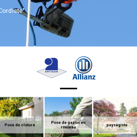
Cordiste"
Pose de gazon en
Pose de cloture
paysagiste
rouleau