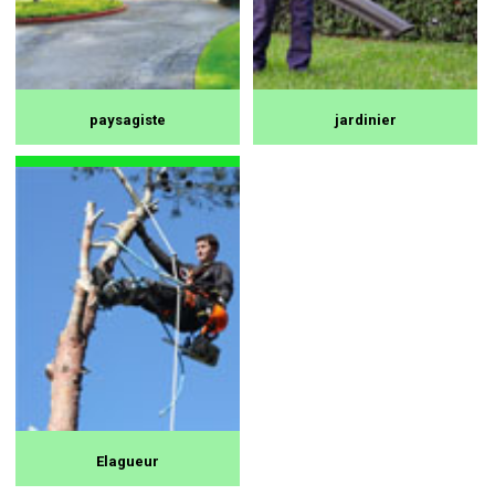
paysagiste
jardinier
Elagueur