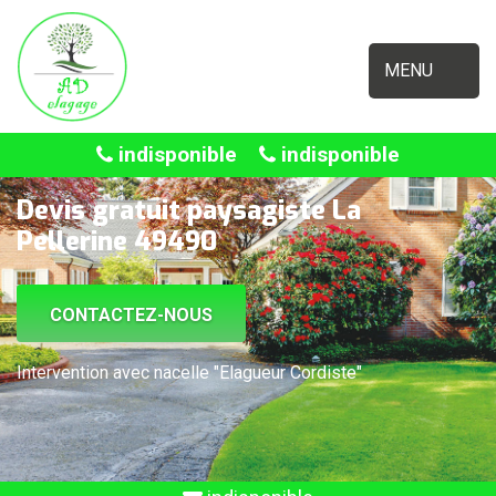
MENU
indisponible
indisponible
Devis gratuit paysagiste La
Pellerine 49490
CONTACTEZ-NOUS
Intervention avec nacelle "Elagueur Cordiste"