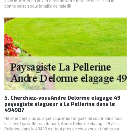
vous informer du prix et devis de votre taille de haie ! c’est la
bonne saison pour la taille de haie !!!!
5. Cherchiez-vousAndre Delorme elagage 49
paysagiste élagueur à La Pellerine dans le
49490?
Ne cherchez plus puisque vous êtes fatigués de courir dans tous
les sens ! ça suffit maintenant, Andre Delorme elagage 49 à La
Pellerine dans le 49490 est tout près de chez vous et faites sur