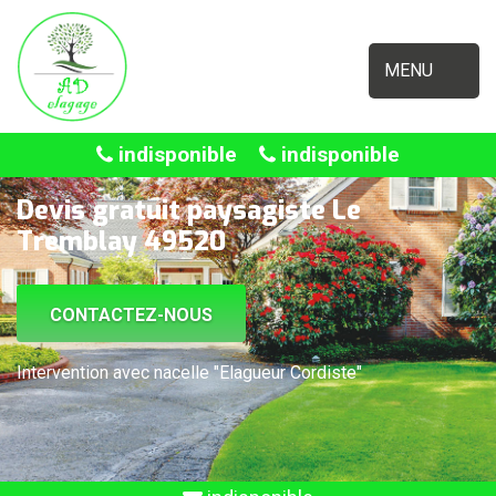
MENU
indisponible
indisponible
Devis gratuit paysagiste Le
Tremblay 49520
CONTACTEZ-NOUS
Intervention avec nacelle "Elagueur Cordiste"