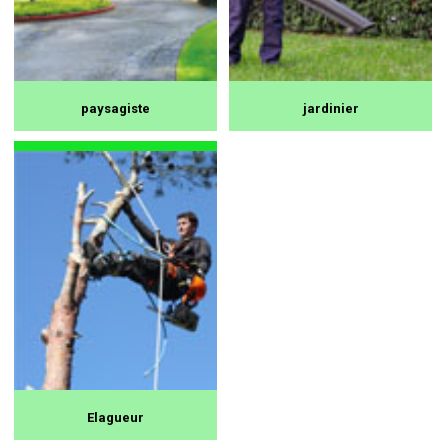
paysagiste
jardinier
Elagueur