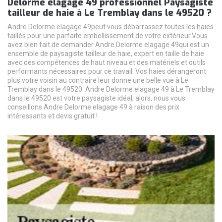
Delorme elagage 49 professionnel Paysagiste
tailleur de haie à Le Tremblay dans le 49520 ?
Andre Delorme elagage 49peut vous débarrassez toutes les haies
taillés pour une parfaite embellissement de votre extérieur.Vous
avez bien fait de demander Andre Delorme elagage 49qui est un
ensemble de paysagiste tailleur de haie, expert en taille de haie
avec des compétences de haut niveau et des matériels et outils
performants nécessaires pour ce travail. Vos haies dérangeront
plus votre voisin au contraire leur donne une belle vue à Le
Tremblay dans le 49520. Andre Delorme elagage 49 à Le Tremblay
dans le 49520 est votre paysagiste idéal, alors, nous vous
conseillons Andre Delorme elagage 49 à raison des prix
intéressants et devis gratuit !