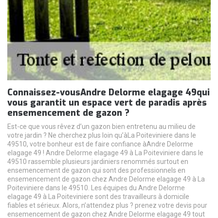
Connaissez-vousAndre Delorme elagage 49qui
vous garantit un espace vert de paradis après
ensemencement de gazon ?
Est-ce que vous rêvez d’un gazon bien entretenu au milieu de
votre jardin ? Ne cherchez plus loin qu’àLa Poiteviniere dans le
49510, votre bonheur est de faire confiance àAndre Delorme
elagage 49 ! Andre Delorme elagage 49 à La Poiteviniere dans le
49510 rassemble plusieurs jardiniers renommés surtout en
ensemencement de gazon qui sont des professionnels en
ensemencement de gazon chez Andre Delorme elagage 49 à La
Poiteviniere dans le 49510. Les équipes du Andre Delorme
elagage 49 à La Poiteviniere sont des travailleurs à domicile
fiables et sérieux. Alors, n’attendez plus ? prenez votre devis pour
ensemencement de gazon chez Andre Delorme elagage 49 tout