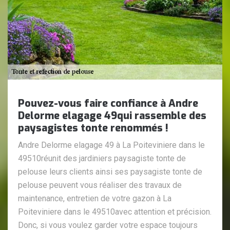
Pouvez-vous faire confiance à Andre
Delorme elagage 49qui rassemble des
paysagistes tonte renommés !
Andre Delorme elagage 49 à La Poiteviniere dans le
49510réunit des jardiniers paysagiste tonte de
pelouse leurs clients ainsi ses paysagiste tonte de
pelouse peuvent vous réaliser des travaux de
maintenance, entretien de votre gazon à La
Poiteviniere dans le 49510avec attention et précision.
Donc, si vous voulez garder votre espace toujours