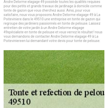
Andre Delorme elagage 49 possède toutes les qualités requises
pour des petits et grands travaux de jardinage à domicile comme
tonte de gazon que vous cherchez aussi. Ainsi, pour vous
satisfaire, nous vous proposons Andre Delorme elagage 49 à La
Poiteviniere dans le 49510 une entreprise en tonte de gazon qui
regroupe des jardiniers passionnés en tonte de pelouse. Laissez
entretien de votre jardin à un Andre Delorme elagage
49spécialiste en tonte de pelouse et vous verrez le résultat ! nous
vous demandons de contacter Andre Delorme elagage 49 à La
Poiteviniereen lui demandant votre devis pour tonte de pelouse.