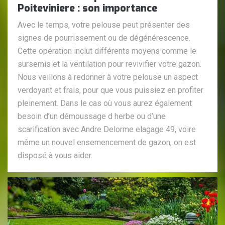
Poiteviniere : son importance
Avec le temps, votre pelouse peut présenter des
signes de pourrissement ou de dégénérescence.
Cette opération inclut différents moyens comme le
sursemis et la ventilation pour revivifier votre gazon.
Nous veillons à redonner à votre pelouse un aspect
verdoyant et frais, pour que vous puissiez en profiter
pleinement. Dans le cas où vous aurez également
besoin d’un démoussage d herbe ou d’une
scarification avec Andre Delorme elagage 49, voire
même un nouvel ensemencement de gazon, on est
disposé à vous aider.