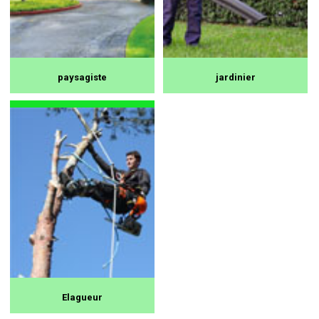
paysagiste
jardinier
Elagueur