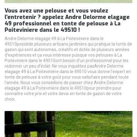
Vous avez une pelouse et vous voulez
l’entretenir ? appelez Andre Delorme elagage
49 professionnel en tonte de pelouse à La
Poiteviniere dans le 49510 !
Andre Delorme elagage 49 à La Poiteviniere dans le
49510possède plusieurs artisans jardiniers qui pratique la tonte de
gazon qui sont autonomes, créatifs et dotés de plusieurs années
d’expériences et ça vous intéresse puisque vos pelouses à La
Poiteviniere dans le 49510ont besoin d’un professionnel pour les
redonner un peu d’éclat. Ne vous inquiétez pasAndre Delorme
elagage 49 à La Poiteviniere dans le 49510 vous donne l’expert en
tonte de pelouse à votre goût pour vous satisfaire pendant toute
l’année. Nous vous conseillons de passer chez Andre Delorme
elagage 49 à La Poiteviniere dans le 49510pour prendre pour
connaitre votre prix et votre devis en tonte de gazon de votre
choix.