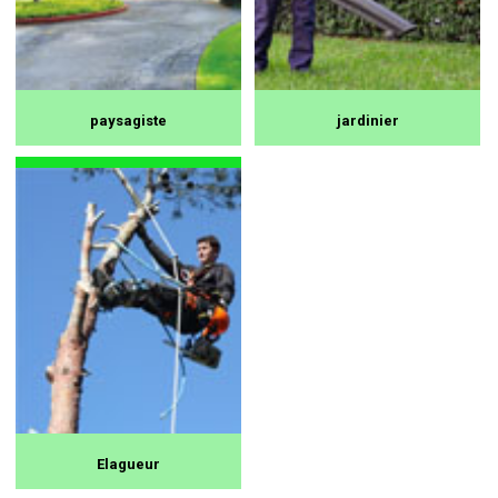
paysagiste
jardinier
Elagueur