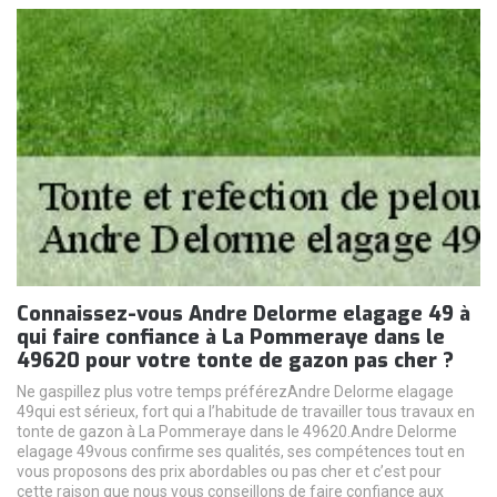
Connaissez-vous Andre Delorme elagage 49 à
qui faire confiance à La Pommeraye dans le
49620 pour votre tonte de gazon pas cher ?
Ne gaspillez plus votre temps préférezAndre Delorme elagage
49qui est sérieux, fort qui a l’habitude de travailler tous travaux en
tonte de gazon à La Pommeraye dans le 49620.Andre Delorme
elagage 49vous confirme ses qualités, ses compétences tout en
vous proposons des prix abordables ou pas cher et c’est pour
cette raison que nous vous conseillons de faire confiance aux