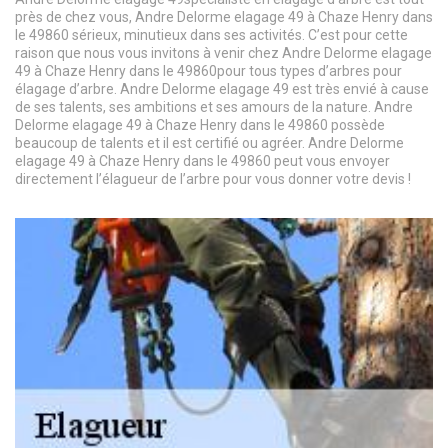
près de chez vous, Andre Delorme elagage 49 à Chaze Henry dans
le 49860 sérieux, minutieux dans ses activités. C’est pour cette
raison que nous vous invitons à venir chez Andre Delorme elagage
49 à Chaze Henry dans le 49860pour tous types d’arbres pour
élagage d’arbre. Andre Delorme elagage 49 est très envié à cause
de ses talents, ses ambitions et ses amours de la nature. Andre
Delorme elagage 49 à Chaze Henry dans le 49860 possède
beaucoup de talents et il est certifié ou agréer. Andre Delorme
elagage 49 à Chaze Henry dans le 49860 peut vous envoyer
directement l’élagueur de l’arbre pour vous donner votre devis !