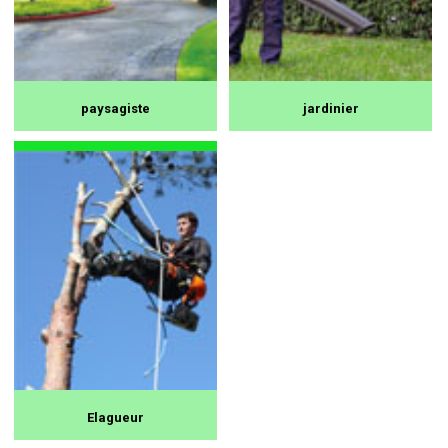
paysagiste
jardinier
Elagueur