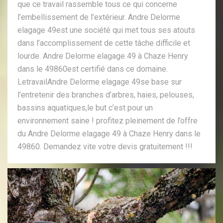
que ce travail rassemble tous ce qui concerne
l’embellissement de l’extérieur. Andre Delorme
elagage 49est une société qui met tous ses atouts
dans l’accomplissement de cette tâche difficile et
lourde. Andre Delorme elagage 49 à Chaze Henry
dans le 49860est certifié dans ce domaine.
LetravailAndre Delorme elagage 49se base sur
l’entretenir des branches d’arbres, haies, pelouses,
bassins aquatiques,le but c’est pour un
environnement saine ! profitez pleinement de l’offre
du Andre Delorme elagage 49 à Chaze Henry dans le
49860. Demandez vite votre devis gratuitement !!!