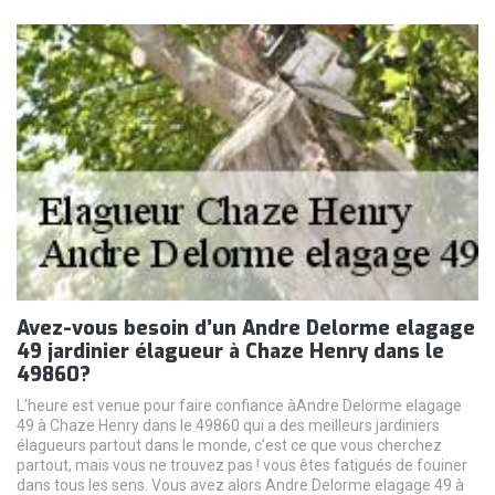
Avez-vous besoin d’un Andre Delorme elagage
49 jardinier élagueur à Chaze Henry dans le
49860?
L’heure est venue pour faire confiance àAndre Delorme elagage
49 à Chaze Henry dans le 49860 qui a des meilleurs jardiniers
élagueurs partout dans le monde, c’est ce que vous cherchez
partout, mais vous ne trouvez pas ! vous êtes fatigués de fouiner
dans tous les sens. Vous avez alors Andre Delorme elagage 49 à