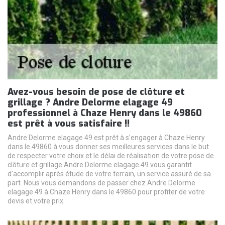
Avez-vous besoin de pose de clôture et
grillage ? Andre Delorme elagage 49
professionnel à Chaze Henry dans le 49860
est prêt à vous satisfaire !!
Andre Delorme elagage 49 est prêt à s’engager à Chaze Henry
dans le 49860 à vous donner ses meilleures services dans le but
de respecter votre choix et le délai de réalisation de votre pose de
clôture et grillage.Andre Delorme elagage 49 vous garantit
d’accomplir après étude de votre terrain, un service assuré de sa
part. Nous vous demandons de passer chez Andre Delorme
elagage 49 à Chaze Henry dans le 49860 pour profiter de votre
devis et votre prix.