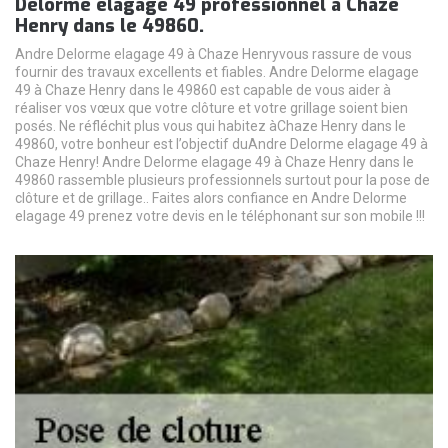
Delorme elagage 49 professionnel à Chaze
Henry dans le 49860.
Andre Delorme elagage 49 à Chaze Henryvous rassure de vous
fournir des travaux excellents et fiables. Andre Delorme elagage
49 à Chaze Henry dans le 49860 est capable de vous aider à
réaliser vos vœux que votre clôture et votre grillage soient bien
posés. Ne réfléchit plus vous qui habitez àChaze Henry dans le
49860, votre bonheur est l’objectif duAndre Delorme elagage 49 à
Chaze Henry! Andre Delorme elagage 49 à Chaze Henry dans le
49860 rassemble plusieurs professionnels surtout pour la pose de
clôture et de grillage.. Faites alors confiance en Andre Delorme
elagage 49 prenez votre devis en le téléphonant sur son mobile !!!