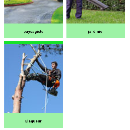
paysagiste
jardinier
Elagueur