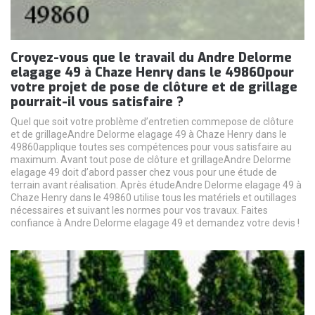
Croyez-vous que le travail du Andre Delorme
elagage 49 à Chaze Henry dans le 49860pour
votre projet de pose de clôture et de grillage
pourrait-il vous satisfaire ?
Quel que soit votre problème d’entretien commepose de clôture
et de grillageAndre Delorme elagage 49 à Chaze Henry dans le
49860applique toutes ses compétences pour vous satisfaire au
maximum. Avant tout pose de clôture et grillageAndre Delorme
elagage 49 doit d’abord passer chez vous pour une étude de
terrain avant réalisation. Après étudeAndre Delorme elagage 49 à
Chaze Henry dans le 49860 utilise tous les matériels et outillages
nécessaires et suivant les normes pour vos travaux. Faites
confiance à Andre Delorme elagage 49 et demandez votre devis !