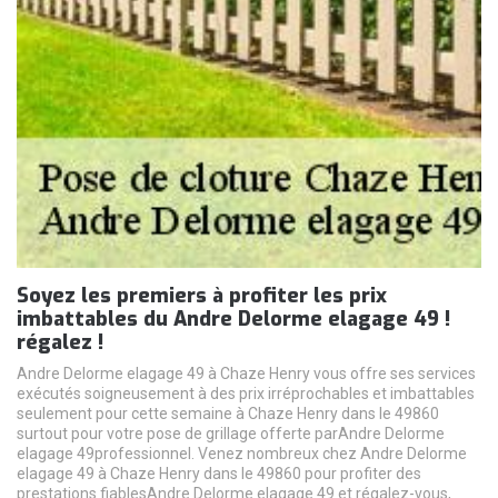
Soyez les premiers à profiter les prix
imbattables du Andre Delorme elagage 49 !
régalez !
Andre Delorme elagage 49 à Chaze Henry vous offre ses services
exécutés soigneusement à des prix irréprochables et imbattables
seulement pour cette semaine à Chaze Henry dans le 49860
surtout pour votre pose de grillage offerte parAndre Delorme
elagage 49professionnel. Venez nombreux chez Andre Delorme
elagage 49 à Chaze Henry dans le 49860 pour profiter des
prestations fiablesAndre Delorme elagage 49 et régalez-vous,